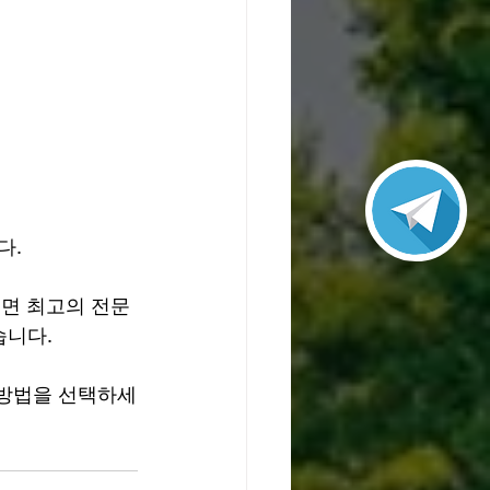
다.
시면 최고의 전문
습니다.
 방법을 선택하세