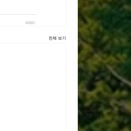
전체 보기