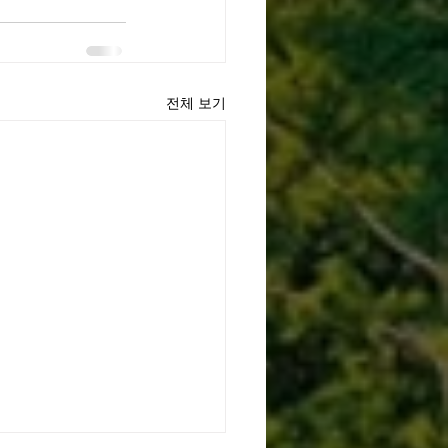
전체 보기