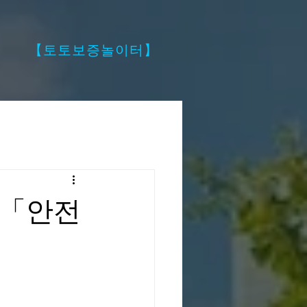
【토토보증놀이터】
 「안전