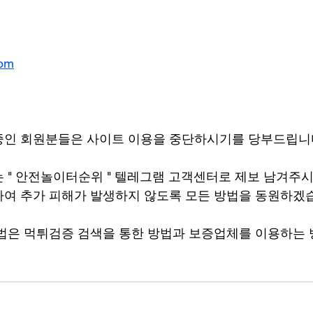
com
중인 회원분들은 사이트 이용을 중단하시기를 당부드립니
" 
안전놀이터순위 
" 텔레그램 고객센터로 제보 남겨주
여 추가 피해가 발생하지 않도록 모든 방법을 동원하겠
법은 먹튀검증 검색을 통한 방법과 보증업체를 이용하는