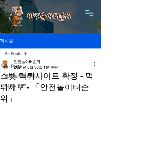
게시물
All Posts
안전놀이터순위
All Posts
2024년 8월 30일
1분 분량
소벳 먹튀사이트 확정 - 먹
토토보증놀이터
튀제보 - 「안전놀이터순
먹튀사이트
위」