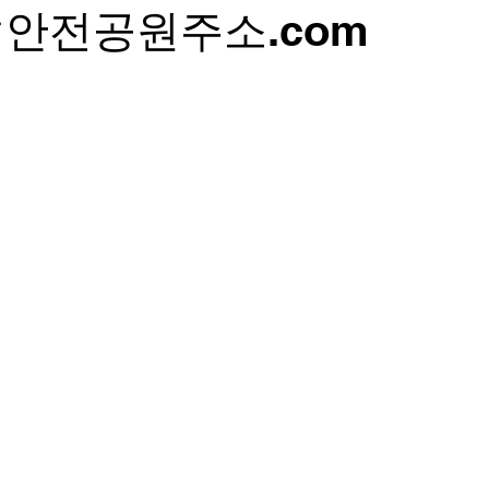
☞안전공원주소.com