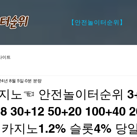
【안전놀이터순위】
사이트
24년 8월 5일
0분 분량
지노☜ 안전놀이터순위 3
8 30+12 50+20 100+40 
 카지노1.2% 슬롯4% 당